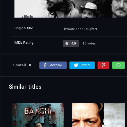
Original title
Hitman: The Slaughter
IMDb Rating
4.9
18 votes
Shared
0
Facebook
Twitter
Similar titles