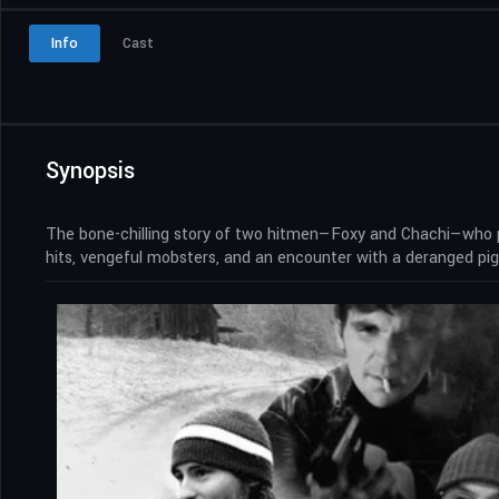
Info
Cast
Synopsis
The bone-chilling story of two hitmen—Foxy and Chachi—who par
hits, vengeful mobsters, and an encounter with a deranged pig