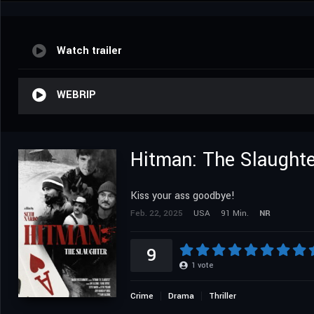
Watch trailer
WEBRIP
Hitman: The Slaughte
Kiss your ass goodbye!
Feb. 22, 2025
USA
91 Min.
NR
9
1
vote
Crime
Drama
Thriller