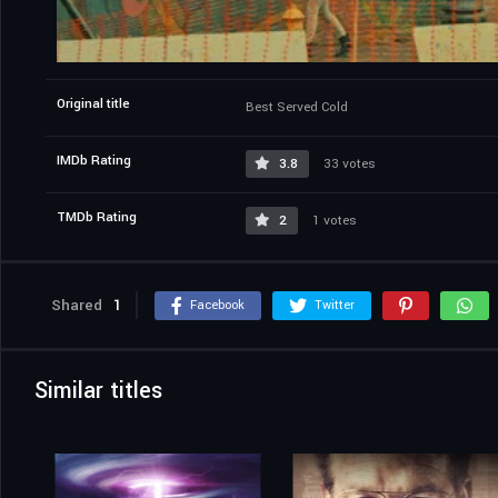
Original title
Best Served Cold
IMDb Rating
3.8
33 votes
TMDb Rating
2
1 votes
Shared
1
Facebook
Twitter
Similar titles