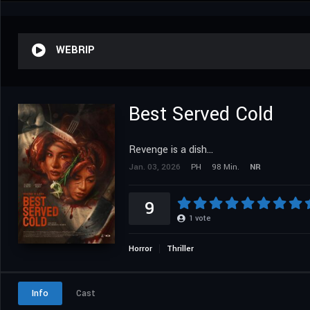
WEBRIP
Best Served Cold
Revenge is a dish...
Jan. 03, 2026
PH
98 Min.
NR
9
1
vote
Horror
Thriller
Info
Cast