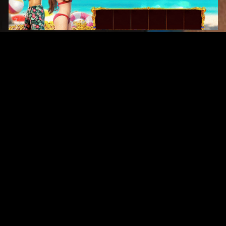
Original Series
Cate
Apple TV+
Acti
Amazon
Adve
Disney+
Ani
HBO
Com
Netflix
Dra
The CW
Horr
Sci-