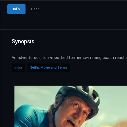
Info
Cast
Synopsis
An adventurous, foul-mouthed former swimming coach reaches f
India
Netflix Movie and Series