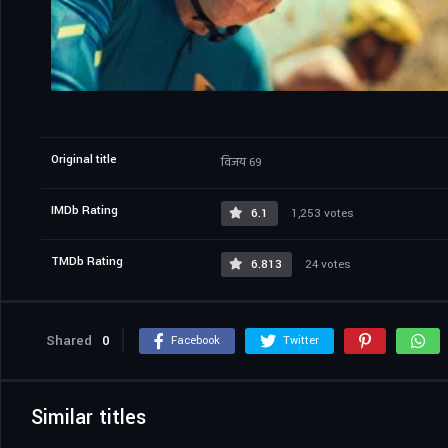
Original title
विजय 69
IMDb Rating
6.1
1,253 votes
TMDb Rating
6.813
24 votes
Shared
0
Facebook
Twitter
Similar titles