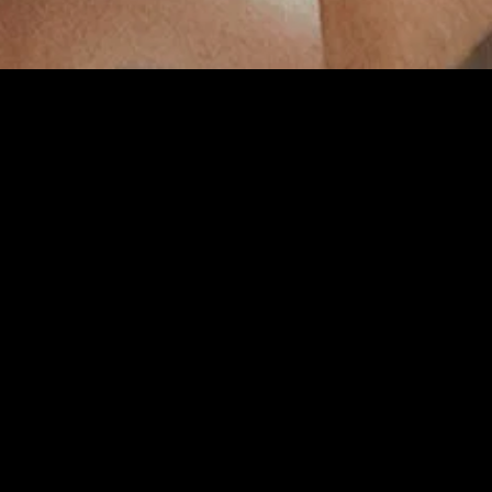
gory
MIDASXXI
on
DCEU Movies
nture
MCU Movies
me
Disney+ Movie and Series
edy
Netflix Movie and Series
ma
Marvel Studios Series
or
Coming Soon
Fi & Fantasy