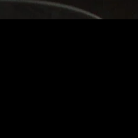
MIDASXXI adalah platform menonton film full movie
dengan subtitle Indonesia secara gratis. Ini merupakan
opsi yang tepat bagi yang tidak berlangganan layanan
streaming seperti Netflix, Disney+, HBO, dan lainnya. Film-
film terbaru selalu diperbarui dan bisa diakses melalui
TikTok, Facebook, dan Instagram. Dengan MIDASXXI,
menonton film favorit tanpa biaya tambahan menjadi
lebih menyenangkan. Ayo sambut pengalaman menonton