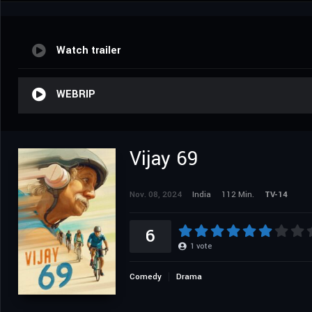
Watch trailer
WEBRIP
Vijay 69
Nov. 08, 2024
India
112 Min.
TV-14
6
1
vote
Comedy
Drama