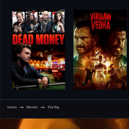
Home
Movies
The Rip