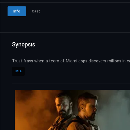
Info
Cast
Synopsis
Trust frays when a team of Miami cops discovers millions in c
USA