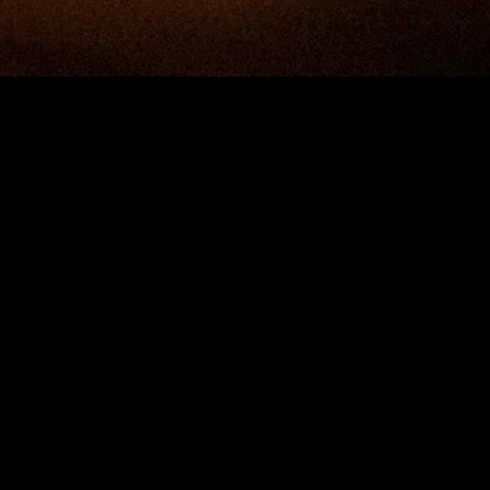
gory
MIDASXXI
on
DCEU Movies
nture
MCU Movies
me
Disney+ Movie and Series
edy
Netflix Movie and Series
ma
Marvel Studios Series
or
Coming Soon
Fi & Fantasy