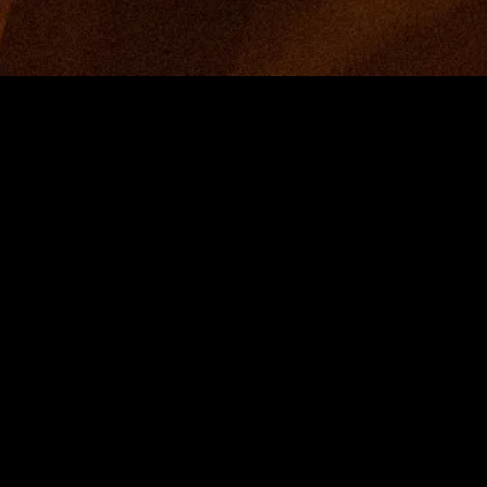
MIDASXXI adalah platform menonton film full movie
dengan subtitle Indonesia secara gratis. Ini merupakan
opsi yang tepat bagi yang tidak berlangganan layanan
streaming seperti Netflix, Disney+, HBO, dan lainnya. Film-
film terbaru selalu diperbarui dan bisa diakses melalui
TikTok, Facebook, dan Instagram. Dengan MIDASXXI,
menonton film favorit tanpa biaya tambahan menjadi
lebih menyenangkan. Ayo sambut pengalaman menonton