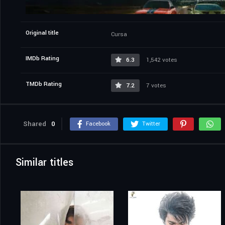
Original title
Cursa
IMDb Rating
6.3
1,542 votes
TMDb Rating
7.2
7 votes
Shared
0
Facebook
Twitter
Similar titles