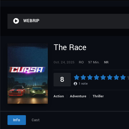
WEBRIP
The Race
Oct. 24, 2025
RO
97 Min.
NR
8
1
vote
Action
Adventure
Thriller
Info
Cast