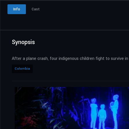
Info
Cast
Synopsis
After a plane crash, four indigenous children fight to surviv
Colombia