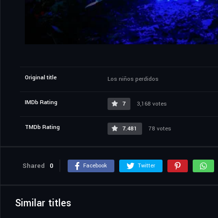
Original title
Los niños perdidos
IMDb Rating
7
3,168 votes
TMDb Rating
7.481
78 votes
Shared
0
Facebook
Twitter
Similar titles