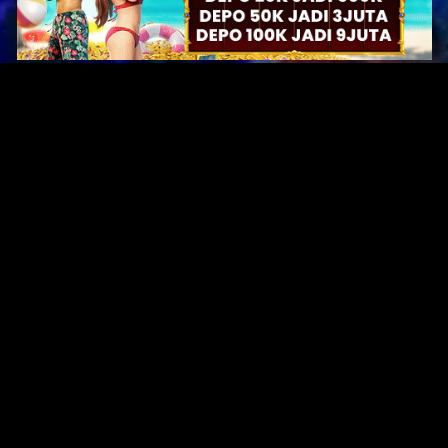
Original Series
Cate
Apple TV+
Acti
Amazon
Adve
Disney+
Ani
HBO
Com
Netflix
Dra
The CW
Horr
Sci-