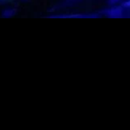
MIDASXXI adalah platform menonton film full movie
dengan subtitle Indonesia secara gratis. Ini merupakan
opsi yang tepat bagi yang tidak berlangganan layanan
streaming seperti Netflix, Disney+, HBO, dan lainnya. Film-
film terbaru selalu diperbarui dan bisa diakses melalui
TikTok, Facebook, dan Instagram. Dengan MIDASXXI,
menonton film favorit tanpa biaya tambahan menjadi
lebih menyenangkan. Ayo sambut pengalaman menonton