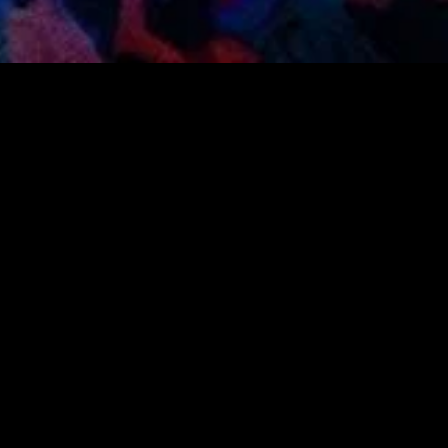
gory
MIDASXXI
on
DCEU Movies
nture
MCU Movies
me
Disney+ Movie and Series
edy
Netflix Movie and Series
ma
Marvel Studios Series
or
Coming Soon
Fi & Fantasy