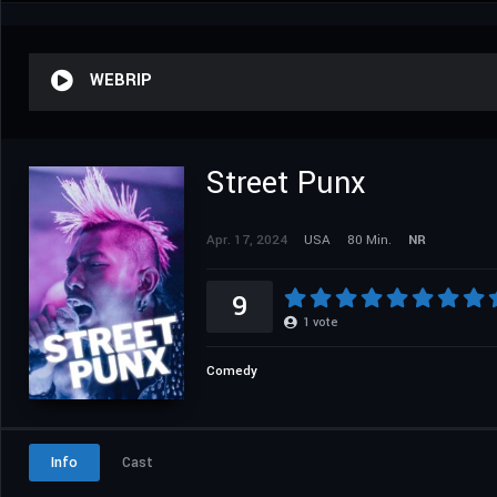
WEBRIP
Street Punx
Apr. 17, 2024
USA
80 Min.
NR
9
1
vote
Comedy
Info
Cast