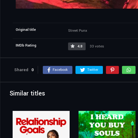
Original title
Street Punx
IMDb Rating
4.8
33 votes
Shared
0
Facebook
Twitter
Similar titles