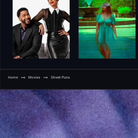
Home
Movies
Street Punx