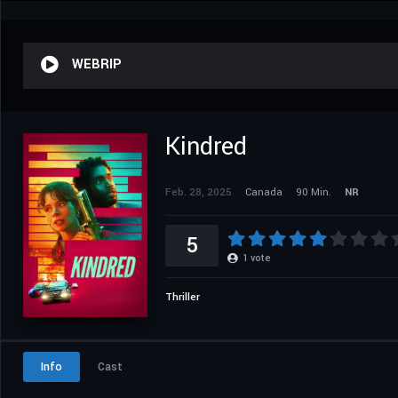
WEBRIP
Kindred
Feb. 28, 2025
Canada
90 Min.
NR
5
1
vote
Thriller
Info
Cast