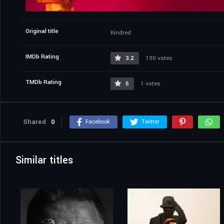
Original title
Kindred
IMDb Rating
3.2
130 votes
TMDb Rating
5
1 votes
Shared
0
Facebook
Twitter
Similar titles