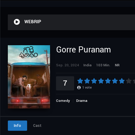
WEBRIP
Gorre Puranam
Sep. 20, 2024
India
103 Min.
NR
7
1
vote
Comedy
Drama
Info
Cast