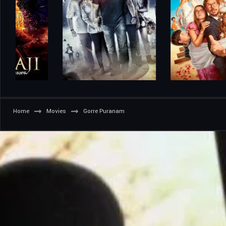
Home
Movies
Gorre Puranam