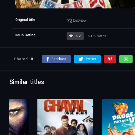
Original title
గొర్రె పురాణం
IMDb Rating
5.2
5,169 votes
Shared
0
Facebook
Twitter
Similar titles