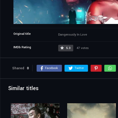
Original title
Dangerously In Love
IMDb Rating
5.3
47 votes
Shared
0
Facebook
Twitter
Similar titles