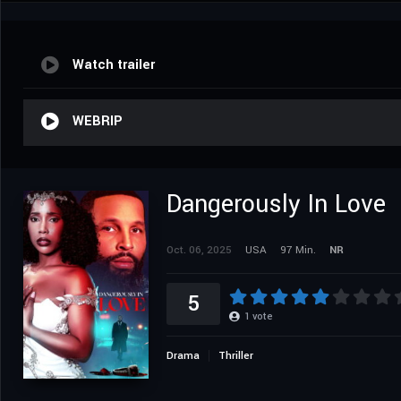
Watch trailer
WEBRIP
Dangerously In Love
Oct. 06, 2025
USA
97 Min.
NR
5
1
vote
Drama
Thriller