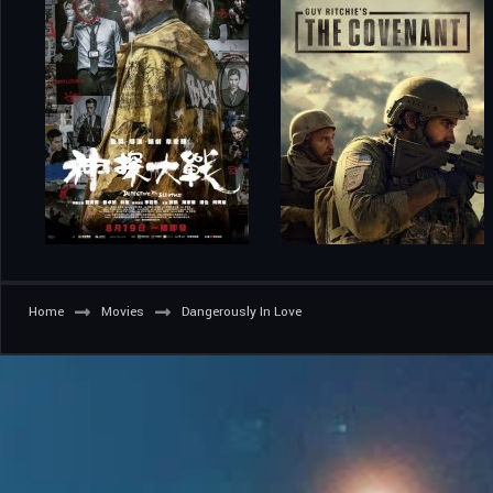
Home
Movies
Dangerously In Love