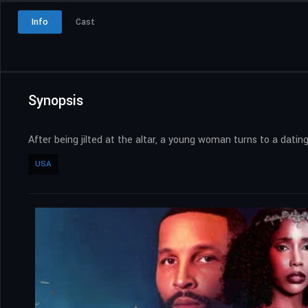
Info
Cast
Synopsis
After being jilted at the altar, a young woman turns to a dati
USA