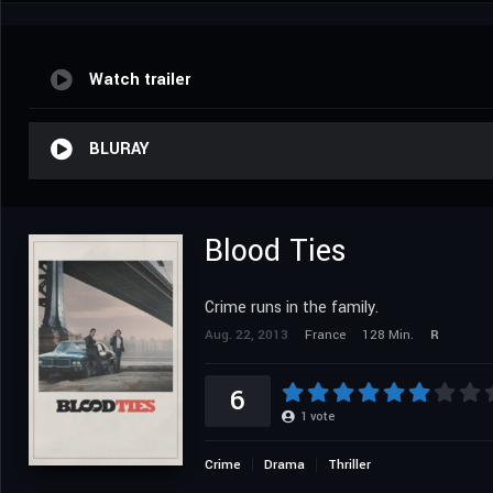
Watch trailer
BLURAY
Blood Ties
Crime runs in the family.
Aug. 22, 2013
France
128 Min.
R
6
1
vote
Crime
Drama
Thriller