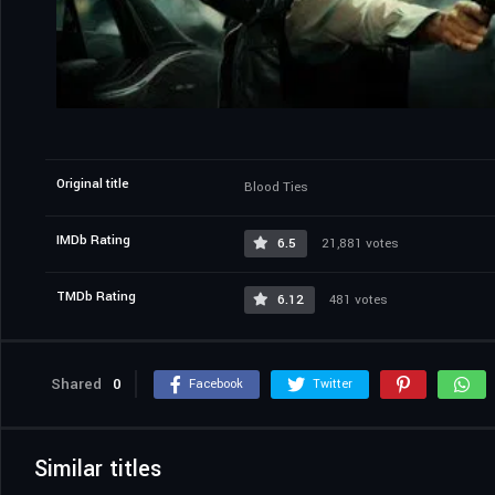
Original title
Blood Ties
IMDb Rating
6.5
21,881 votes
TMDb Rating
6.12
481 votes
Shared
0
Facebook
Twitter
Similar titles