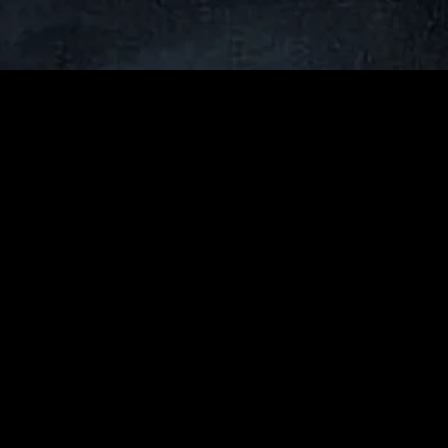
MIDASXXI adalah platform menonton film full movie
dengan subtitle Indonesia secara gratis. Ini merupakan
opsi yang tepat bagi yang tidak berlangganan layanan
streaming seperti Netflix, Disney+, HBO, dan lainnya. Film-
film terbaru selalu diperbarui dan bisa diakses melalui
TikTok, Facebook, dan Instagram. Dengan MIDASXXI,
menonton film favorit tanpa biaya tambahan menjadi
lebih menyenangkan. Ayo sambut pengalaman menonton