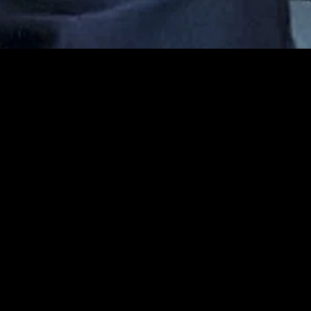
gory
MIDASXXI
on
DCEU Movies
nture
MCU Movies
me
Disney+ Movie and Series
edy
Netflix Movie and Series
ma
Marvel Studios Series
or
Coming Soon
Fi & Fantasy