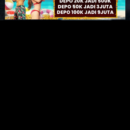
Original Series
Cate
Apple TV+
Acti
Amazon
Adve
Disney+
Ani
HBO
Com
Netflix
Dra
The CW
Horr
Sci-