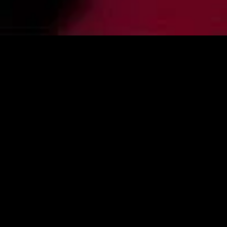
gory
MIDASXXI
on
DCEU Movies
nture
MCU Movies
me
Disney+ Movie and Series
edy
Netflix Movie and Series
ma
Marvel Studios Series
or
Coming Soon
Fi & Fantasy