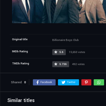
Original title
Billionaire Boys Club
IMDb Rating
5.6
15,650 votes
TMDb Rating
5.736
492 votes
Shared
0
Facebook
Twitter
Similar titles