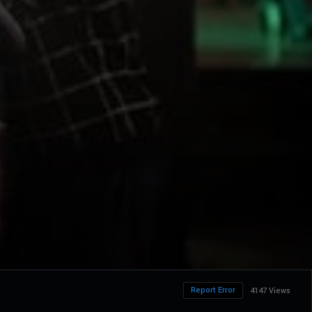
Report Error
4147 Views