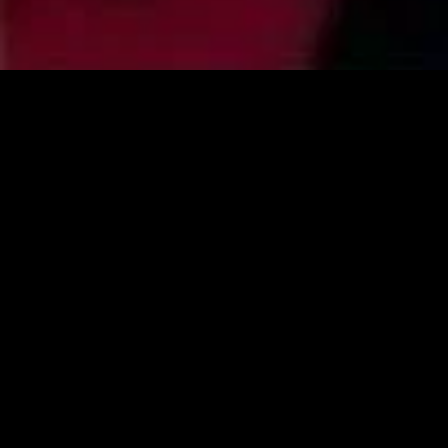
MIDASXXI adalah platform menonton film full movie
dengan subtitle Indonesia secara gratis. Ini merupakan
opsi yang tepat bagi yang tidak berlangganan layanan
streaming seperti Netflix, Disney+, HBO, dan lainnya. Film-
film terbaru selalu diperbarui dan bisa diakses melalui
TikTok, Facebook, dan Instagram. Dengan MIDASXXI,
menonton film favorit tanpa biaya tambahan menjadi
lebih menyenangkan. Ayo sambut pengalaman menonton