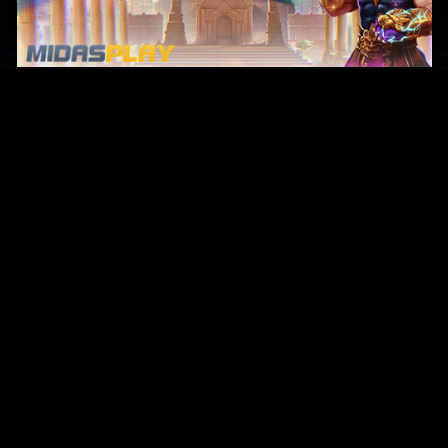
Original Series
Cate
Apple TV+
Acti
Amazon
Adve
Disney+
Ani
HBO
Com
Netflix
Dra
The CW
Horr
Sci-