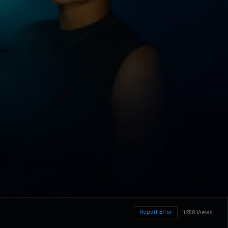
Report Error
1258 Views