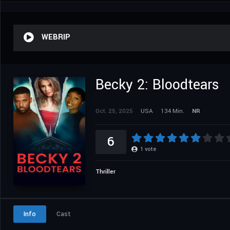
WEBRIP
Becky 2: Bloodtears
Oct. 25, 2025
USA
134 Min.
NR
6
1
vote
Thriller
Info
Cast