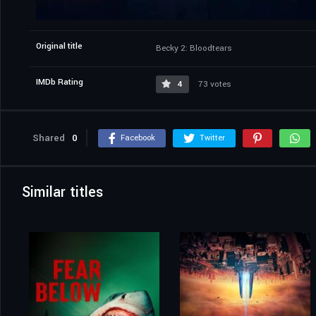
Original title
Becky 2: Bloodtears
IMDb Rating
4
73 votes
Shared
0
Facebook
Twitter
Similar titles