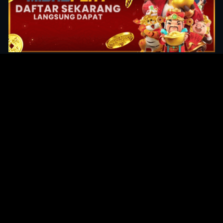
Original Series
Cate
Apple TV+
Acti
Amazon
Adve
Disney+
Ani
HBO
Com
Netflix
Dra