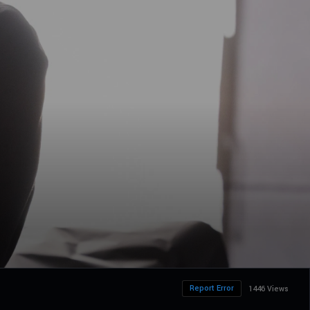
Report Error
1446 Views