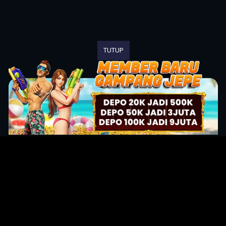
TUTUP
Original Series
Cate